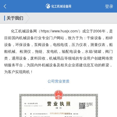
登录
关于我们
化工机械设备网（https://www.huajx.com/）成立于2006年，是
目前国内机械设备行业专业门户网站，致力于为：干燥设备，粉碎
设备，环保设备，泵阀设备，电线电缆，压力仪表，测量仪表，船
舶机械、检测仪，拖链、发电机，输配电设备，水箱/储罐，阀门
类，通用设备，废料回收，机械用品等领域的专业用户创建网络营
销服务平台，为国内外机械设备及相关企业搭建信息互动的桥梁，
为客户实现商机！
公司营业资质